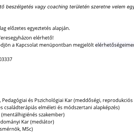
tő beszélgetés vagy coaching területén szeretne velem egy
lag előzetes egyeztetés alapján.
 Veresegyházon elérhető!
lődjön a Kapcsolat menüpontban megjelölt 
elérhetőségeime
03337
Pedagógiai és Pszichológiai Kar (meddőségi, reprodukciós
és családterápiás elméleti és módszertani alapképzés)
 (mentálhigiénés szakember)
udományi Kar (mediátor)
ésmérnök, MSc)