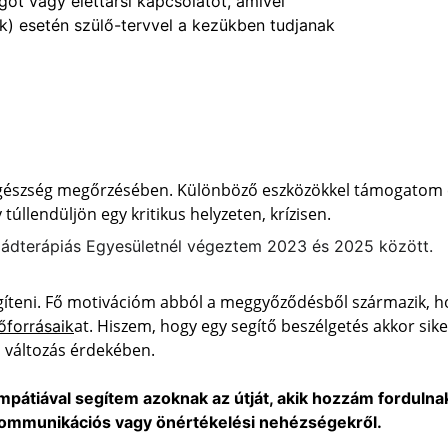
ot vagy élettársi kapcsolatot, amivel 
) esetén szülő-tervvel a kezükben tudjanak 
i egészség megőrzésében. Különböző eszközökkel támogatom é
úllendüljön egy kritikus helyzeten, krízisen.
ládterápiás Egyesületnél végeztem 2023 és 2025 között.
gíteni. Fő motivációm abból a meggyőződésből származik, 
at. Hiszem, hogy egy segítő beszélgetés akkor sike
rőforrásaik
ó változás érdekében.
empátiával segítem azoknak az útját, akik hozzám fordulna
i, kommunikációs vagy önértékelési nehézségekről.