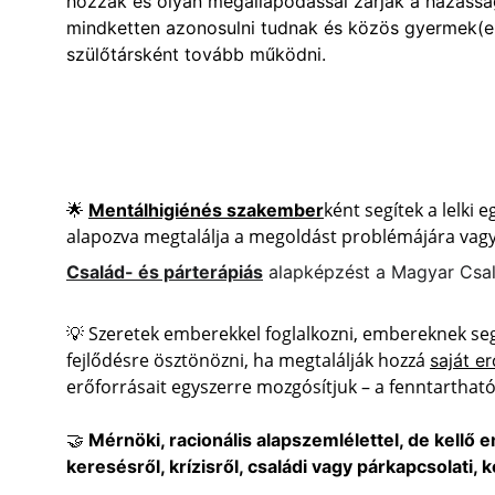
hozzák és olyan megállapodással zárják a házasság
mindketten azonosulni tudnak és közös gyermek(ek
szülőtársként tovább működni.
🌟 
ként segítek a lelk
Mentálhigiénés szakember
alapozva megtalálja a megoldást problémájára vagy t
Család- és párterápiás
 alapképzést a Magyar Csa
💡 Szeretek emberekkel foglalkozni, embereknek se
fejlődésre ösztönözni, ha megtalálják hozzá 
saját e
erőforrásait egyszerre mozgósítjuk – a fenntarthat
🤝 
Mérnöki, racionális alapszemlélettel, de kellő 
keresésről, krízisről, családi vagy párkapcsolat