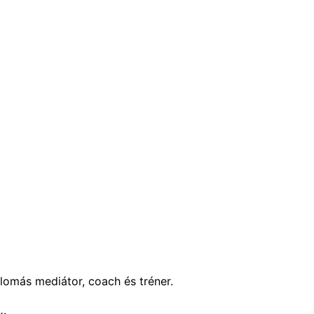
higiénés szakember, tréner, 
ár- és családterapeuta
lomás mediátor, coach és tréner.