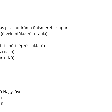
rás pszichodráma önismereti csoport
 (érzelemfókuszú terápia)
i - felnőttképzési oktató)
s coach)
ortedző)
tő Nagykövet
tő
tő