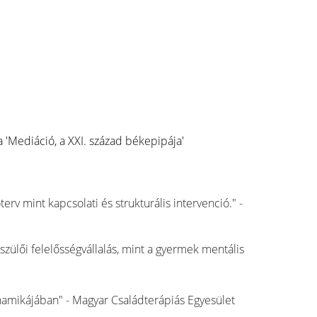
a 'Mediáció, a XXI. század békepipája' 
erv mint kapcsolati és strukturális intervenció." - 
zülői felelősségvállalás, mint a gyermek mentális 
inamikájában" - Magyar Családterápiás Egyesület