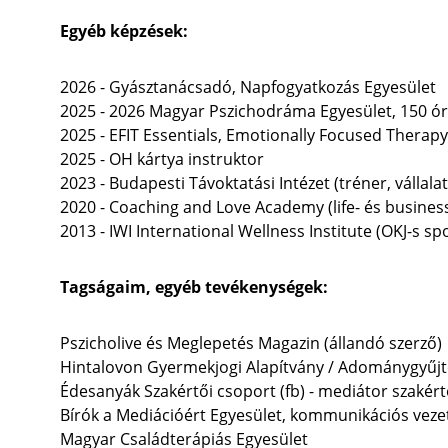
Egyéb képzések:
2026 - Gyásztanácsadó, Napfogyatkozás Egyesület   
2025 - 2026 Magyar Pszichodráma Egye
sület, 
150 ó
2025 - EFIT Essentials, Emotionally Focused Therapy
2025 - OH kártya instruktor
2023 - Budapesti Távoktatási Intézet (tréner, vállalat
2020 - Coaching and Love Academy (life- és busines
2013 - IWI International Wellness Institute (OKJ-s sp
Tagságaim, egyéb tevékenységek:
Pszicholive és Meglepetés Magazin (állandó szerző)
Hintalovon Gyermekjogi Alapítvány / Adománygyűj
Édesanyák Szakértői csoport (fb) - mediátor szakér
Bírók a Mediációért Egyesület, kommunikációs veze
Magyar Családterápiás Egyesület