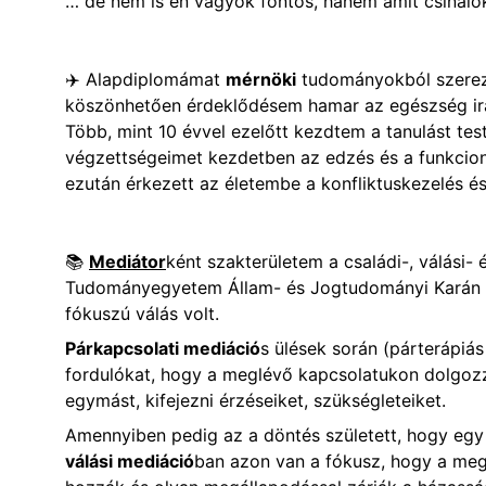
… de nem is én vagyok fontos, hanem amit csinálo
✈️ Alapdiplomámat 
mérnöki
 tudományokból szerez
köszönhetően érdeklődésem hamar az egészség irá
Több, mint 10 évvel ezelőtt kezdtem a tanulást tes
végzettségeimet kezdetben az edzés és a funkcioná
ezután érkezett az életembe a konfliktuskezelés és
📚 
Mediátor
ként szakterületem a családi-, válási-
Tudományegyetem Állam- és Jogtudományi Karán 
fókuszú válás volt. 
Párkapcsolati mediáció
s ülések során (párterápiá
fordulókat, hogy a meglévő kapcsolatukon dolgozz
egymást, kifejezni érzéseiket, szükségleteiket.
Amennyiben pedig az a döntés született, hogy egy 
válási mediáció
ban azon van a fókusz, hogy a meg