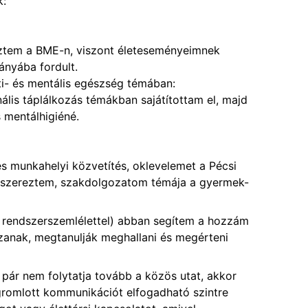
k:
tem a BME-n, viszont életeseményeimnek 
nyába fordult.
ti- és mentális egészség témában: 
lis táplálkozás témákban sajátítottam el, majd 
 mentálhigiéné.
 és munkahelyi közvetítés, oklevelemet a Pécsi 
szereztem, szakdolgozatom témája a gyermek-
s rendszerszemlélettel) abban segítem a hozzám 
anak, megtanulják meghallani és megérteni 
pár nem folytatja tovább a közös utat, akkor 
romlott kommunikációt elfogadható szintre 