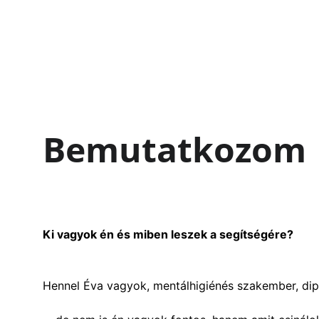
diplomás mediátor, mentál
valamint képzésben lévő p
Bemutatkozom
Ki vagyok én és miben leszek a segítségére? 
Hennel Éva vagyok, mentálhigiénés szakember, dip