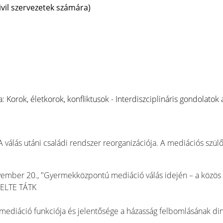
vil szervezetek számára)
 Korok, életkorok, konfliktusok - Interdiszciplináris gondolatok 
 válás utáni családi rendszer reorganizációja. A mediációs szülőt
ovember 20., "Gyermekközpontú mediáció válás idején – a közös s
, ELTE TÁTK
A mediáció funkciója és jelentősége a házasság felbomlásának d