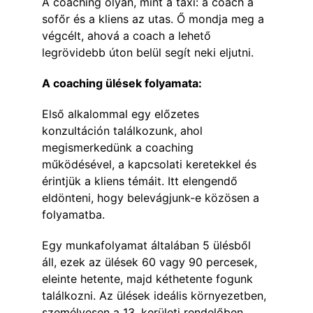
A coaching olyan, mint a taxi: a coach a 
sofőr és a kliens az utas. Ő mondja meg a 
végcélt, ahová a coach a lehető 
legrövidebb úton belül segít neki eljutni.
A coaching ülések folyamata:
Első alkalommal egy előzetes 
konzultáción találkozunk, ahol 
megismerkedünk a coaching 
működésével, a kapcsolati keretekkel és 
érintjük a kliens témáit. Itt elengendő 
eldönteni, hogy belevágjunk-e közösen a 
folyamatba.
Egy munkafolyamat általában 5 ülésből 
áll, ezek az ülések 60 vagy 90 percesek, 
eleinte hetente, majd kéthetente fogunk 
találkozni. Az ülések ideális környezetben, 
személyesen a 13. kerületi rendelőben 