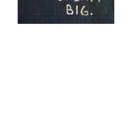
info@henneleva.hu
+36 70 400 3144
Copyright © 2026 Minden jog fenntartva 
- Hennel Éva
Adatvédelmi tájékoztató