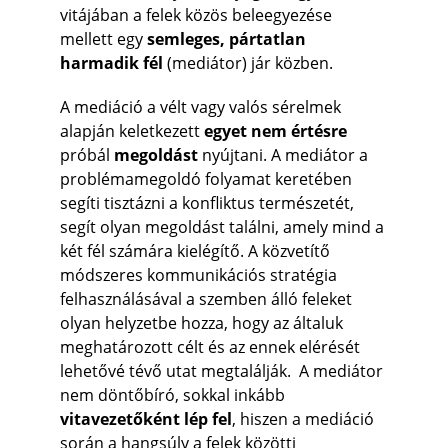
vitájában a felek közös beleegyezése 
mellett egy 
semleges, pártatlan 
harmadik fél
 (mediátor) jár közben.
A mediáció a vélt vagy valós sérelmek 
alapján keletkezett
 egyet nem értésre
próbál 
megoldást
 nyújtani. A mediátor a 
problémamegoldó folyamat keretében 
segíti tisztázni a konfliktus természetét, 
segít olyan megoldást találni, amely mind a 
két fél számára kielégítő. A közvetítő 
módszeres kommunikációs stratégia 
felhasználásával a szemben álló feleket 
olyan helyzetbe hozza, hogy az általuk 
meghatározott célt és az ennek elérését 
lehetővé tévő utat megtalálják.  A mediátor 
nem döntőbíró, sokkal inkább 
vitavezetőként lép fel
, hiszen a mediáció 
során a hangsúly a felek közötti 